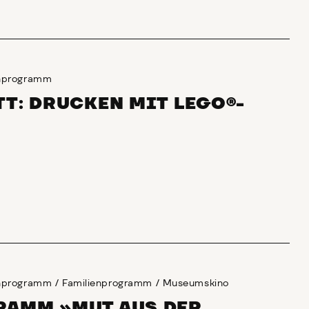
enprogramm
T: DRUCKEN MIT LEGO®-
enprogramm
/
Familienprogramm
/
Museumskino
AMM »MUT AUS DER