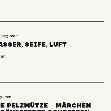
enprogramm
SSER, SEIFE, LUFT
der
ogramm
E PELZMÜTZE
–
MÄRCHEN