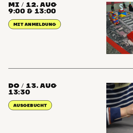
MI
12. AUG
/
9:00 & 13:00
MIT ANMELDUNG
DO
13. AUG
/
13:30
AUSGEBUCHT