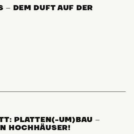
S
–
DEM DUFT AUF DER
TT: PLATTEN(-UM)BAU
–
N HOCHHÄUSER!