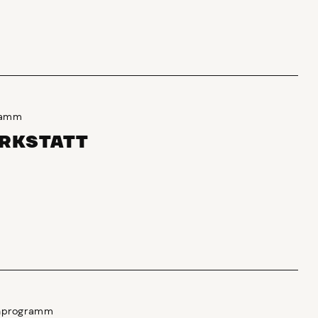
ramm
RKSTATT
enprogramm