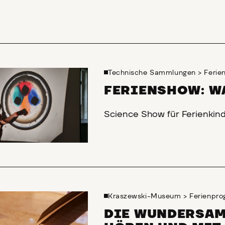
Technische Sammlungen
>
Feri
FERIENSHOW: WA
Science Show für Ferienkin
Kraszewski-Museum
>
Ferienpr
DIE WUNDERSAM